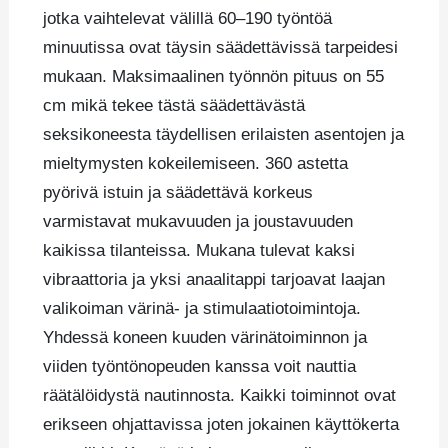
jotka vaihtelevat välillä 60–190 työntöä
minuutissa ovat täysin säädettävissä tarpeidesi
mukaan. Maksimaalinen työnnön pituus on 55
cm mikä tekee tästä säädettävästä
seksikoneesta täydellisen erilaisten asentojen ja
mieltymysten kokeilemiseen. 360 astetta
pyörivä istuin ja säädettävä korkeus
varmistavat mukavuuden ja joustavuuden
kaikissa tilanteissa. Mukana tulevat kaksi
vibraattoria ja yksi anaalitappi tarjoavat laajan
valikoiman värinä- ja stimulaatiotoimintoja.
Yhdessä koneen kuuden värinätoiminnon ja
viiden työntönopeuden kanssa voit nauttia
räätälöidystä nautinnosta. Kaikki toiminnot ovat
erikseen ohjattavissa joten jokainen käyttökerta