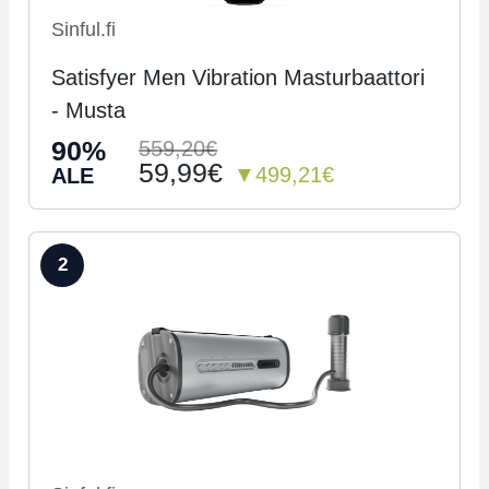
Sinful.fi
Satisfyer Men Vibration Masturbaattori
- Musta
90%
559,20€
59,99€
▼499,21€
ALE
2