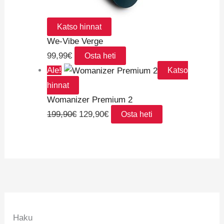
Katso hinnat
We-Vibe Verge
99,99
€
Osta heti
Ale!
Katso
hinnat
Womanizer Premium 2
199,90
€
129,90
€
Osta heti
Haku