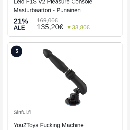
Lelo F1S V2 Pleasure Console
Masturbaattori - Pu­nai­nen
21%
169,00€
135,20€
▼33,80€
ALE
5
Sinful.fi
You2Toys Fucking Machine