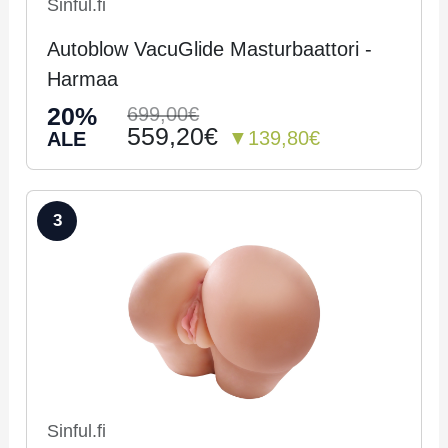
Sinful.fi
Autoblow VacuGlide Masturbaattori -
Harmaa
20%
699,00€
559,20€
▼139,80€
ALE
3
Sinful.fi