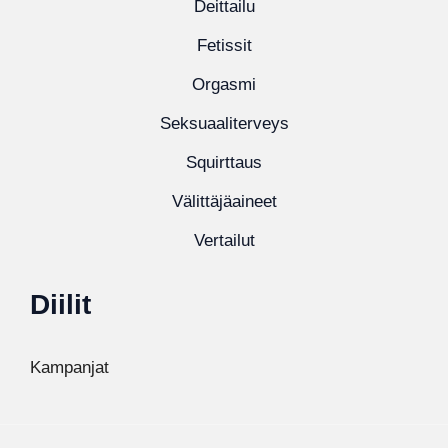
Deittailu
Fetissit
Orgasmi
Seksuaaliterveys
Squirttaus
Välittäjäaineet
Vertailut
Diilit
Kampanjat