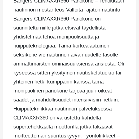
Bangers CLIMAXXR360 Panokone – Tehokkaan
nautinnon mestariteos Valloita rajaton nautinto
Bangers CLIMAXXR360 Panokone on
suunniteltu niille jotka etsivät täydellistä
yhdistelmää tehoa monipuolisuutta ja
huipputeknologiaa. Tämä korkealaatuinen
seksikone vie nautinnon aivan uudelle tasolle
ammattimaisten ominaisuuksiensa ansiosta. Oli
kyseessä sitten yksityinen nautiskelutuokio tai
yhteinen hetki kumppanin kanssa tämä
monipuolinen panokone tarjoaa juuri oikeat
säädöt ja mahdollisuudet intensiivisiin hetkiin.
Huipputekniikkaa nautinnon palveluksessa
CLIMAXXR360 on varustettu kahdella
supertehokkaalla moottorilla jotka takaavat
moitteettoman suorituskyvyn. Työntöliikkeet –