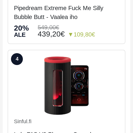
Pipedream Extreme Fuck Me Silly
Bubble Butt - Vaalea iho
20%
549,00€
439,20€
▼109,80€
ALE
4
Sinful.fi