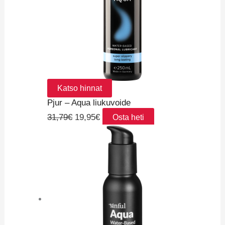
Katso hinnat
Pjur – Aqua liukuvoide
31,79
€
19,95
€
Osta heti