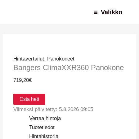
Siirry
Alkuperäinen
Alkuperäinen
Nykyinen
Nykyinen
Valikko
sisältöön
hinta
hinta
hinta
hinta
oli:
oli:
on:
on:
31,79€.
199,90€.
19,95€.
129,90€.
Hintavertailut
,
Panokoneet
Bangers ClimaXXR360 Panokone
719,20
€
Osta heti
Viimeksi päivitetty: 5.8.2026 09:05
Vertaa hintoja
Tuotetiedot
Hintahistoria