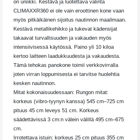
on uniikki. Kestävä ja luotettava valinta
CLIMAXXR360 ei ole vain eroottinen kone vaan
myös pitkäikäinen sijoitus nautinnon maailmaan.
Kestävä metallikehikko ja tukevat kädensijat
takaavat turvallisuuden ja vakauden myös
intensiivisessä käytössä. Paino yli 10 kiloa
kertoo laitteen laadukkuudesta ja vakaudesta.
Tämä tehokas panokone toimii verkkovirralla
joten virran loppumisesta ei tarvitse huolehtia
kesken nautinnon.
Mitat kokonaisuudessaan: Rungon mitat:
korkeus (vibro-tyynyn kanssa) 545 cm–725 cm
pituus 45 cm leveys 51 cm. Korkeus
säädettävissä 3 cm:n välein välillä 495 cm–675
cm.
Irrotettava istuin: korkeus 25 cm pituus 355 cm