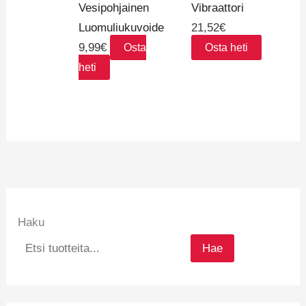
Vibraattori
Vesipohjainen
21,52
€
Luomuliukuvoide
9,99
€
Osta heti
Osta
heti
Haku
Hae