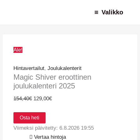
Siirry
Alkuperäinen
Nykyinen
Valikko
sisältöön
hinta
hinta
oli:
on:
154,40€.
129,00€.
Ale!
Hintavertailut
,
Joulukalenterit
Magic Shiver eroottinen
joulukalenteri 2025
154,40
€
129,00
€
Osta heti
Viimeksi päivitetty: 6.8.2026 19:55
Vertaa hintoja