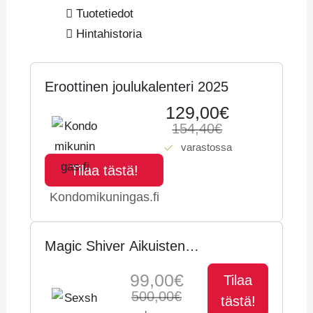
Tuotetiedot
Hintahistoria
Eroottinen joulukalenteri 2025
129,00€
154,40€
varastossa
Tilaa tästä!
Kondomikuningas.fi
Magic Shiver Aikuisten
Joulukalenteri
99,00€
Tilaa
500,00€
tästä!