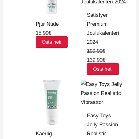
199,90€.
139,90€.
Satisfyer
Premium
Pjur Nude
Joulukalenteri
15,99
€
2024
Osta heti
199,90
€
139,90
€
Osta heti
Easy Toys
Jelly Passion
Realistic
Kaerlig