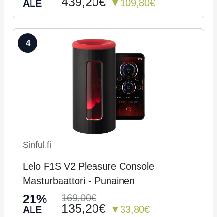
439,20€
▼109,80€
ALE
4
Sinful.fi
Lelo F1S V2 Pleasure Console
Masturbaattori - Pu­nai­nen
21%
169,00€
135,20€
▼33,80€
ALE