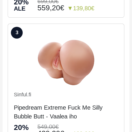
20%
699,00€
559,20€
▼139,80€
ALE
3
Sinful.fi
Pipedream Extreme Fuck Me Silly
Bubble Butt - Vaalea iho
20%
549,00€