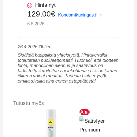
Hinta nyt
129,00€
Kondomikuningas.fi
6.8.2026
26.4.2026 lähtien
Sisältää kaupallista yhteistyötä. Hintavertailut
toteutetaan puolueettomasti. Huomioi, että tuotteen
hinta, mahdollinen alennus ja saatavuus on
tarkistettu ilmoitettuna ajankohtana ja se on tämän
jälkeen voinut muuttua. Tarkista hinta myyjän
omilta sivuilta aina ennen ostopäätöstä!
Tutustu myös
Alkuperäinen
Nykyinen
Ale!
hinta
hinta
oli:
on: