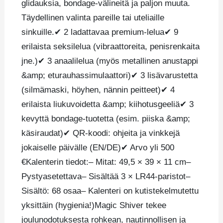
glidauksia, bondage-välineitä ja paljon muuta.
Täydellinen valinta pareille tai uteliaille
sinkuille.✔ 2 ladattavaa premium-lelua✔ 9
erilaista seksilelua (vibraattoreita, penisrenkaita
jne.)✔ 3 anaalilelua (myös metallinen anustappi
&amp; eturauhassimulaattori)✔ 3 lisävarustetta
(silmämaski, höyhen, nännin peitteet)✔ 4
erilaista liukuvoidetta &amp; kiihotusgeeliä✔ 3
kevyttä bondage-tuotetta (esim. piiska &amp;
käsiraudat)✔ QR-koodi: ohjeita ja vinkkejä
jokaiselle päivälle (EN/DE)✔ Arvo yli 500
€Kalenterin tiedot:– Mitat: 49,5 × 39 × 11 cm–
Pystyasetettava– Sisältää 3 × LR44-paristot–
Sisältö: 68 osaa– Kalenteri on kutistekelmutettu
yksittäin (hygienia!)Magic Shiver tekee
joulunodotuksesta rohkean, nautinnollisen ja