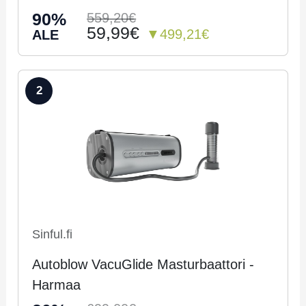
90%
559,20€
59,99€
▼499,21€
ALE
2
Sinful.fi
Autoblow VacuGlide Masturbaattori -
Harmaa