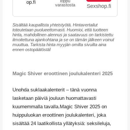
loppu
varastosta
Sexshop.fi
Sisältää kaupallista yhteistyötä. Hintavertailut
toteutetaan puolueettomasti. Huomioi, että tuotteen
hinta, mahdollinen alennus ja saatavuus on tarkistettu
ilmoitettuna ajankohtana ja se on tämän jälkeen voinut
muuttua. Tarkista hinta myyjän omilta sivuilta aina
ennen ostopäätöstä!
Magic Shiver eroottinen joulukalenteri 2025
Unohda suklaakalenterit – tänä vuonna
lasketaan päiviä jouluun huomattavasti
kuumemmalla tavalla.Magic Shiver 2025 on
huippuluokan eroottinen joulukalenteri, joka
sisältää 24 laatikollista yllätyksiä: seksileluja,