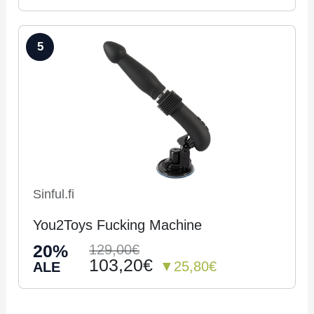
5
Sinful.fi
You2Toys Fucking Machine
20%
129,00€
103,20€
▼25,80€
ALE