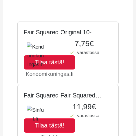
Hintahistoria
Fair Squared Original 10-
pakkaus
7,75€
varastossa
Tilaa tästä!
Kondomikuningas.fi
Fair Squa­red Fair Squared
Original Vegaaniset Kondomit 10
11,99€
kpl - Kir­kas
varastossa
Tilaa tästä!