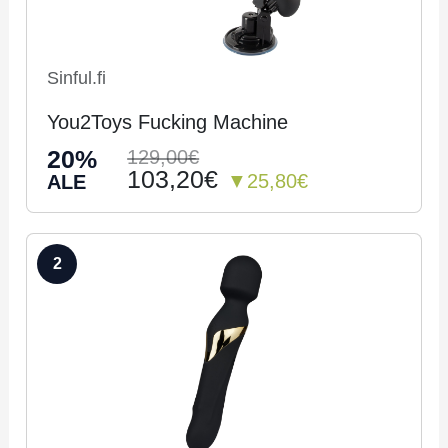
Sinful.fi
You2Toys Fucking Machine
20%
129,00€
103,20€
▼25,80€
ALE
2