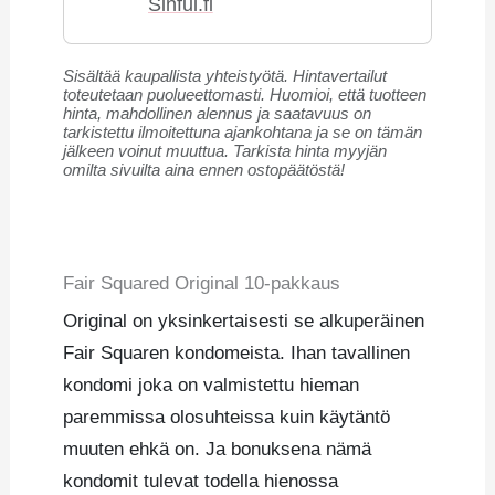
Sinful.fi
Sisältää kaupallista yhteistyötä. Hintavertailut
toteutetaan puolueettomasti. Huomioi, että tuotteen
hinta, mahdollinen alennus ja saatavuus on
tarkistettu ilmoitettuna ajankohtana ja se on tämän
jälkeen voinut muuttua. Tarkista hinta myyjän
omilta sivuilta aina ennen ostopäätöstä!
Fair Squared Original 10-pakkaus
Original on yksinkertaisesti se alkuperäinen
Fair Squaren kondomeista. Ihan tavallinen
kondomi joka on valmistettu hieman
paremmissa olosuhteissa kuin käytäntö
muuten ehkä on. Ja bonuksena nämä
kondomit tulevat todella hienossa