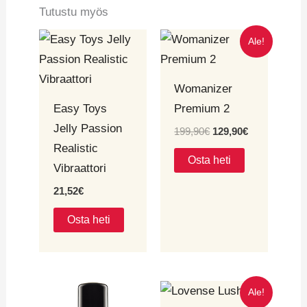
Tutustu myös
Alkuperäinen
Nykyinen
Ale!
hinta
hinta
oli:
on:
199,90€.
129,90€.
Womanizer
Easy Toys
Premium 2
Jelly Passion
199,90
€
129,90
€
Realistic
Osta heti
Vibraattori
21,52
€
Osta heti
Alkuperäinen
Nykyinen
Ale!
hinta
hinta