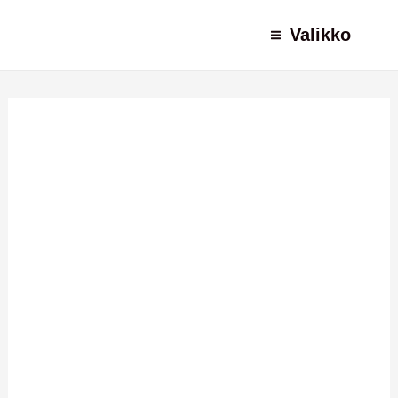
Siirry
Valikko
sisältöön