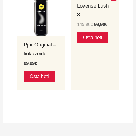
oli:
on:
Lovense Lush
149,90€.
99,90€.
3
149,90
€
99,90
€
Osta heti
Pjur Original –
liukuvoide
69,99
€
Osta heti