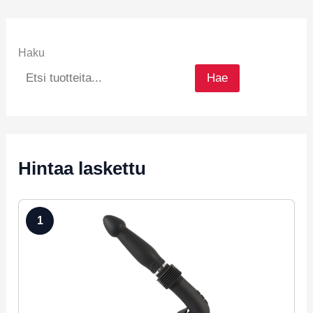
Haku
Hae
Hintaa laskettu
1