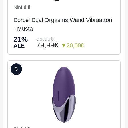
Sinful.fi
Dorcel Dual Orgasms Wand Vibraattori
- Musta
21%
99,99€
79,99€
▼20,00€
ALE
3