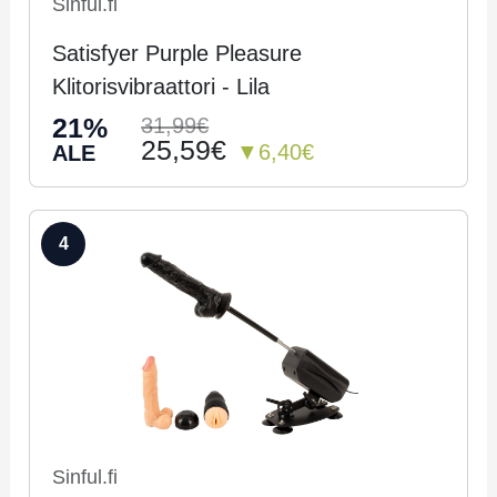
Sinful.fi
Satisfyer Purple Pleasure
Klitorisvibraattori - Lila
21%
31,99€
25,59€
▼6,40€
ALE
4
Sinful.fi