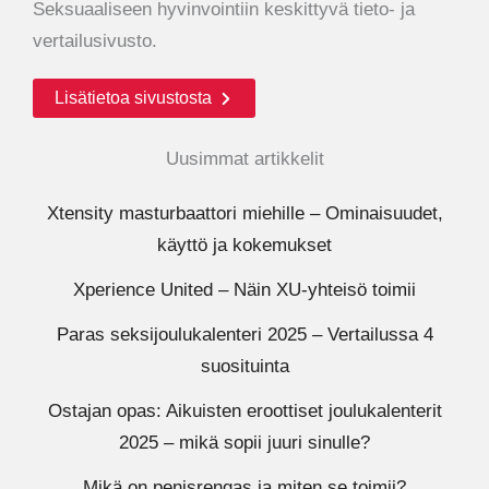
Seksuaaliseen hyvinvointiin keskittyvä tieto- ja
vertailusivusto.
Lisätietoa sivustosta
Uusimmat artikkelit
Xtensity masturbaattori miehille – Ominaisuudet,
käyttö ja kokemukset
Xperience United – Näin XU-yhteisö toimii
Paras seksijoulukalenteri 2025 – Vertailussa 4
suosituinta
Ostajan opas: Aikuisten eroottiset joulukalenterit
2025 – mikä sopii juuri sinulle?
Mikä on penisrengas ja miten se toimii?