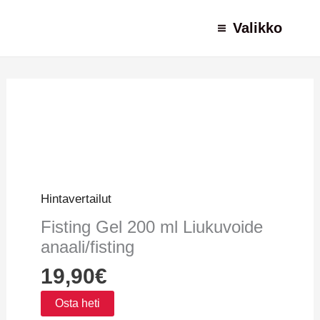
Siirry
Valikko
sisältöön
Hintavertailut
Fisting Gel 200 ml Liukuvoide
anaali/fisting
19,90
€
Osta heti