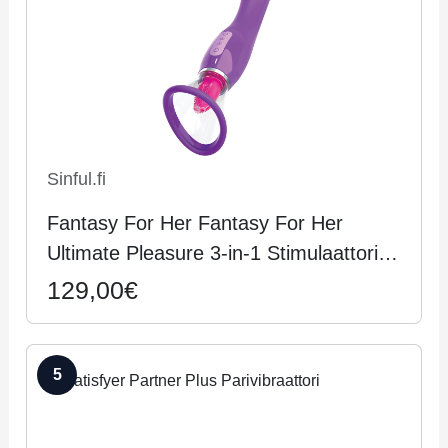
Sinful.fi
Fan­ta­sy For Her Fantasy For Her
Ultimate Pleasure 3-in-1 Stimulaattori -
Lila
129,00€
5