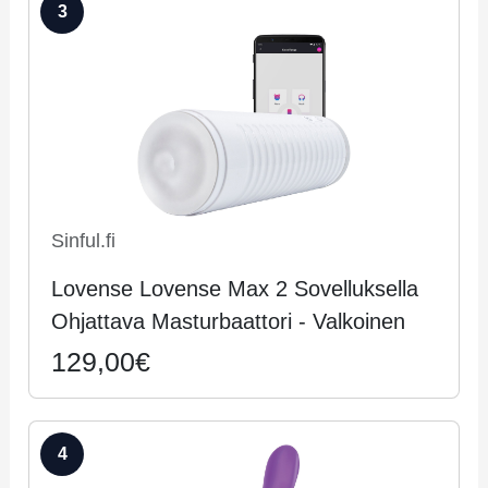
3
Sinful.fi
Lo­ven­se Lovense Max 2 Sovelluksella
Ohjattava Masturbaattori - Val­koi­nen
129,00€
4