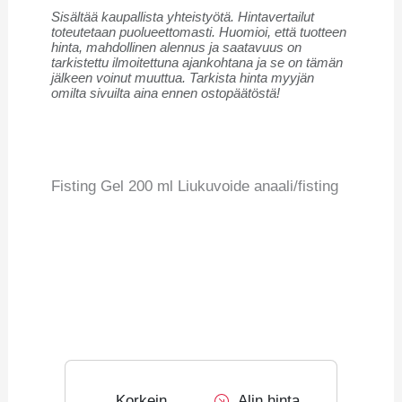
Sisältää kaupallista yhteistyötä. Hintavertailut
toteutetaan puolueettomasti. Huomioi, että tuotteen
hinta, mahdollinen alennus ja saatavuus on
tarkistettu ilmoitettuna ajankohtana ja se on tämän
jälkeen voinut muuttua. Tarkista hinta myyjän
omilta sivuilta aina ennen ostopäätöstä!
Fisting Gel 200 ml Liukuvoide anaali/fisting
Korkein
Alin hinta