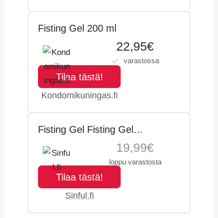
Fisting Gel 200 ml
22,95€
varastossa
Tilaa tästä!
Kondomikuningas.fi
Fis­ting Gel Fisting Gel
Fistausgeeli 200 ml - Kir­kas
19,99€
loppu varastosta
Tilaa tästä!
Sinful.fi