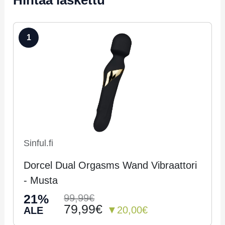
Hintaa laskettu
1
Sinful.fi
Dorcel Dual Orgasms Wand Vibraattori
- Musta
21%
99,99€
79,99€
▼20,00€
ALE