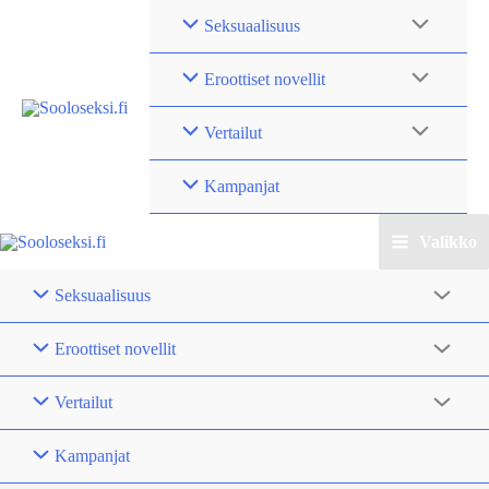
Siirry
Seksuaalisuus
sisältöön
Eroottiset novellit
Vertailut
Kampanjat
Valikko
Seksuaalisuus
Eroottiset novellit
Vertailut
Kampanjat