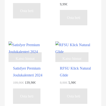
hinta
hinta
9,99
€
oli:
on:
31,88€.
19,95€.
Osta heti
Osta heti
Ale!
Ale!
Katso hinnat
Katso hinnat
Satisfyer Premium
RFSU Klick Natural
Joulukalenteri 2024
Glide
Alkuperäinen
Nykyinen
Alkuperäinen
Nykyinen
199,90
€
139,90
€
8,90
€
5,90
€
hinta
hinta
hinta
hinta
oli:
on:
oli:
on:
199,90€.
139,90€.
8,90€.
5,90€.
Osta heti
Osta heti