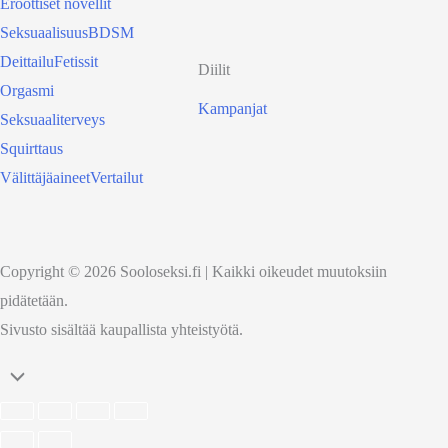
Eroottiset novellit
Seksuaalisuus
BDSM
Deittailu
Fetissit
Diilit
Orgasmi
Kampanjat
Seksuaaliterveys
Squirttaus
Välittäjäaineet
Vertailut
Copyright © 2026 Sooloseksi.fi | Kaikki oikeudet muutoksiin
pidätetään.
Sivusto sisältää kaupallista yhteistyötä.
Scroll
to
Top