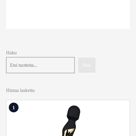
Haku
Hae
Hintaa laskettu
1