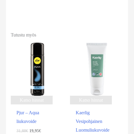
Tutustu myös
Ale!
Katso hinnat
Katso hinnat
Pjur – Aqua
Kaerlig
liukuvoide
Vesipohjainen
Luomuliukuvoide
Alkuperäinen
Nykyinen
31,88
€
19,95
€