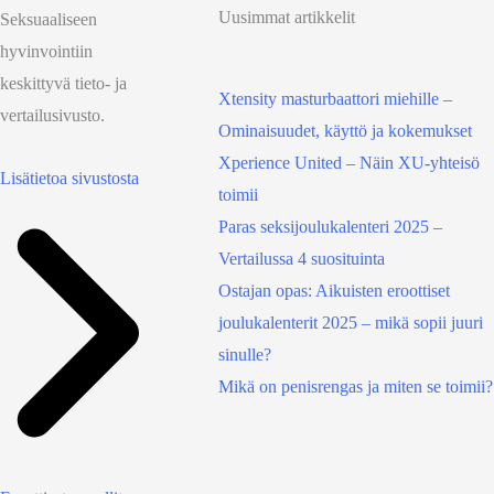
Uusimmat artikkelit
Seksuaaliseen
hyvinvointiin
keskittyvä tieto- ja
Xtensity masturbaattori miehille –
vertailusivusto.
Ominaisuudet, käyttö ja kokemukset
Xperience United – Näin XU-yhteisö
Lisätietoa sivustosta
toimii
Paras seksijoulukalenteri 2025 –
Vertailussa 4 suosituinta
Ostajan opas: Aikuisten eroottiset
joulukalenterit 2025 – mikä sopii juuri
sinulle?
Mikä on penisrengas ja miten se toimii?