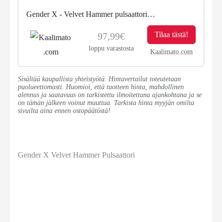
Gender X - Velvet Hammer pulsaattori
kaukosäätimellä silikoninen lila
Tilaa tästä!
97,99€
loppu varastosta
Kaalimato.com
Sisältää kaupallista yhteistyötä. Hintavertailut toteutetaan
puolueettomasti. Huomioi, että tuotteen hinta, mahdollinen
alennus ja saatavuus on tarkistettu ilmoitettuna ajankohtana ja se
on tämän jälkeen voinut muuttua. Tarkista hinta myyjän omilta
sivuilta aina ennen ostopäätöstä!
Gender X Velvet Hammer Pulsaattori