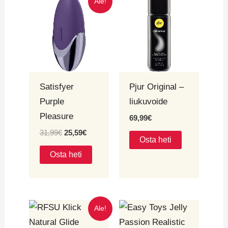
Ale!
hinta
hinta
oli:
on:
31,99€.
25,59€.
Satisfyer
Pjur Original –
Purple
liukuvoide
Pleasure
69,99
€
31,99
€
25,59
€
Osta heti
Osta heti
Alkuperäinen
Nykyinen
Ale!
hinta
hinta
oli:
on: