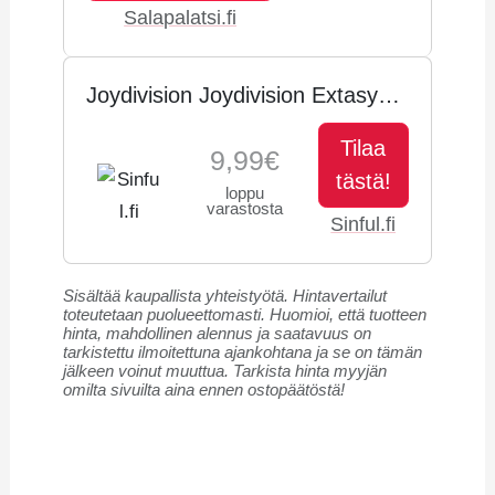
Salapalatsi.fi
Jo­y­di­vi­sion Joydivision Extasy
Ring Holkki 4 cm - Kir­kas
Tilaa
9,99€
tästä!
loppu
varastosta
Sinful.fi
Sisältää kaupallista yhteistyötä. Hintavertailut
toteutetaan puolueettomasti. Huomioi, että tuotteen
hinta, mahdollinen alennus ja saatavuus on
tarkistettu ilmoitettuna ajankohtana ja se on tämän
jälkeen voinut muuttua. Tarkista hinta myyjän
omilta sivuilta aina ennen ostopäätöstä!