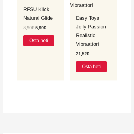
8,90€.
5,90€.
RFSU Klick
Natural Glide
Easy Toys
Jelly Passion
8,90
€
5,90
€
Realistic
Osta heti
Vibraattori
21,52
€
Osta heti