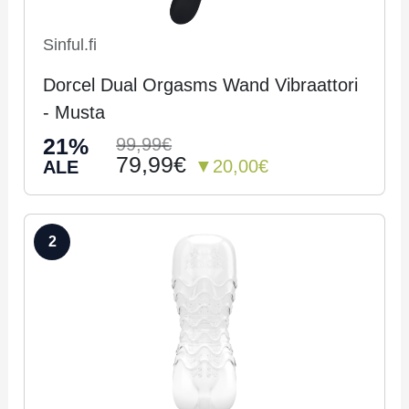
Sinful.fi
Dorcel Dual Orgasms Wand Vibraattori
- Musta
21%
99,99€
79,99€
▼20,00€
ALE
2