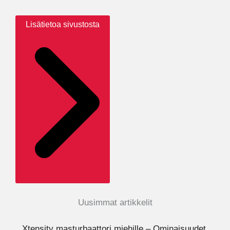
Lisätietoa sivustosta
Uusimmat artikkelit
Xtensity masturbaattori miehille – Ominaisuudet,