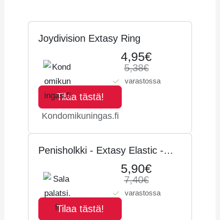
Hintahistoria
Joydivision Extasy Ring
4,95€
5,38€
varastossa
Tilaa tästä!
Kondomikuningas.fi
Penisholkki - Extasy Elastic -
Joydivision
5,90€
7,40€
varastossa
Tilaa tästä!