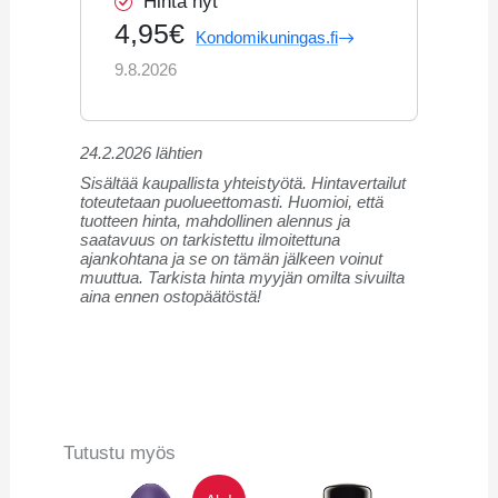
Hinta nyt
4,95€
Kondomikuningas.fi
9.8.2026
24.2.2026 lähtien
Sisältää kaupallista yhteistyötä. Hintavertailut
toteutetaan puolueettomasti. Huomioi, että
tuotteen hinta, mahdollinen alennus ja
saatavuus on tarkistettu ilmoitettuna
ajankohtana ja se on tämän jälkeen voinut
muuttua. Tarkista hinta myyjän omilta sivuilta
aina ennen ostopäätöstä!
Tutustu myös
Alkuperäinen
Nykyinen