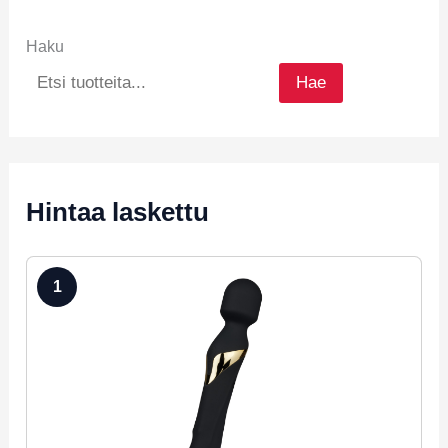
Haku
Hae
Hintaa laskettu
1