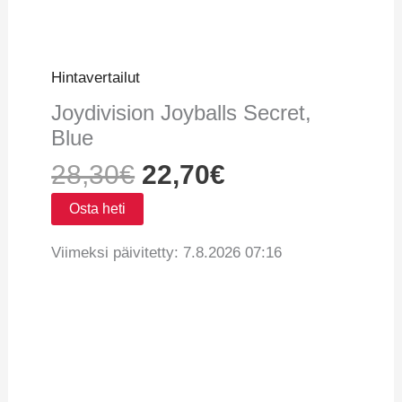
Hintavertailut
Joydivision Joyballs Secret,
Blue
28,30
€
22,70
€
Osta heti
Viimeksi päivitetty: 7.8.2026 07:16
Vertaa hintoja
Tuotetiedot