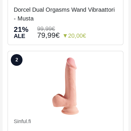
Dorcel Dual Orgasms Wand Vibraattori
- Musta
21%
99,99€
79,99€
▼20,00€
ALE
2
Sinful.fi