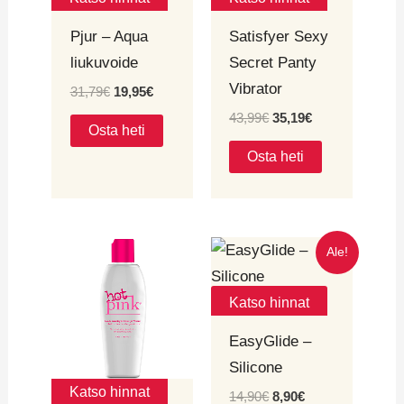
Pjur – Aqua
Satisfyer Sexy
liukuvoide
Secret Panty
Vibrator
31,79
€
19,95
€
43,99
€
35,19
€
Osta heti
Osta heti
Alkuperäinen
Nykyinen
Ale!
hinta
hinta
oli:
on:
14,90€.
8,90€.
Katso hinnat
EasyGlide –
Silicone
Katso hinnat
14,90
€
8,90
€