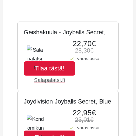
Hintahistoria
Geishakuula - Joyballs Secret,
Sininen - Joydivision
22,70€
28,30€
varastossa
Tilaa tästä!
Salapalatsi.fi
Joydivision Joyballs Secret, Blue
22,95€
23,01€
varastossa