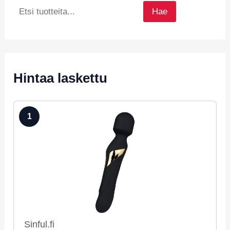
Hae
Hintaa laskettu
1
Sinful.fi