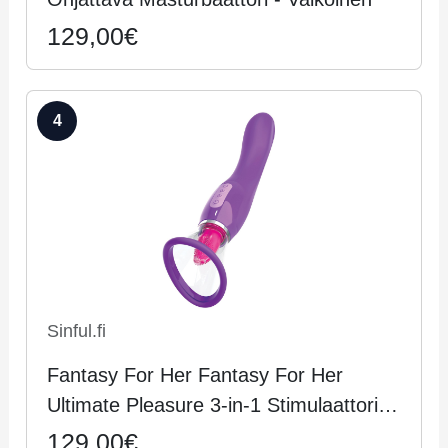
129,00€
4
Sinful.fi
Fan­ta­sy For Her Fantasy For Her
Ultimate Pleasure 3-in-1 Stimulaattori -
Lila
129,00€