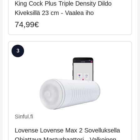
King Cock Plus Triple Density Dildo
Kiveksillä 23 cm - Vaa­lea iho
74,99€
3
Sinful.fi
Lo­ven­se Lovense Max 2 Sovelluksella
Ohjattava Masturbaattori - Val­koi­nen