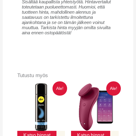
Sisältää kaupallista yhteistyötä. Hintavertailut
toteutetaan puolueettomasti. Huomioi, että
tuotteen hinta, mahdollinen alennus ja
saatavuus on tarkistettu ilmoitettuna
ajankohtana ja se on tämän jälkeen voinut
muuttua. Tarkista hinta myyjän omilta sivuilta
aina ennen ostopäätöstä!
Tutustu myös
Alkuperäinen
Nykyinen
Alkuperäinen
Nykyinen
Ale!
Ale!
hinta
hinta
hinta
hinta
oli:
on:
oli:
on:
31,79€.
19,95€.
43,99€.
35,19€.
Katso hinnat
Katso hinnat