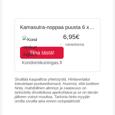
Hintahistoria
Kamasutra-noppaa puusta 6 x 6
cm
6,95€
varastossa
Tilaa tästä!
Kondomikuningas.fi
Sisältää kaupallista yhteistyötä. Hintavertailut
toteutetaan puolueettomasti. Huomioi, että tuotteen
hinta, mahdollinen alennus ja saatavuus on
tarkistettu ilmoitettuna ajankohtana ja se on tämän
jälkeen voinut muuttua. Tarkista hinta myyjän
omilta sivuilta aina ennen ostopäätöstä!