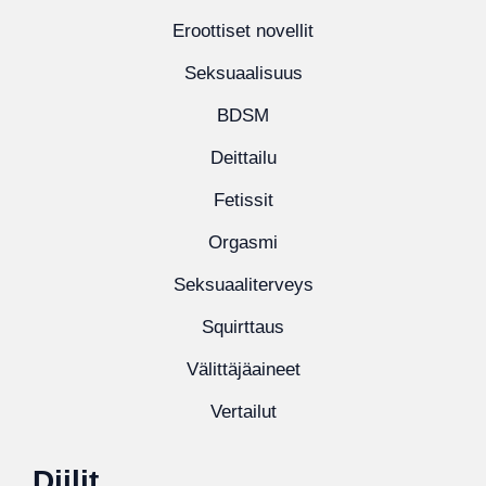
Eroottiset novellit
Seksuaalisuus
BDSM
Deittailu
Fetissit
Orgasmi
Seksuaaliterveys
Squirttaus
Välittäjäaineet
Vertailut
Diilit