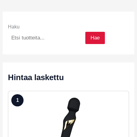
Haku
Hae
Hintaa laskettu
1