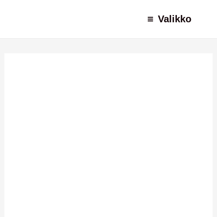
Siirry
Valikko
sisältöön