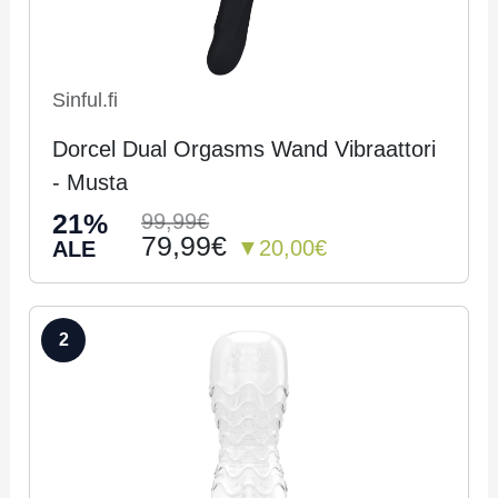
Sinful.fi
Dorcel Dual Orgasms Wand Vibraattori
- Musta
21%
99,99€
79,99€
▼20,00€
ALE
2