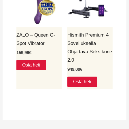
ZALO – Queen G-
Hismith Premium 4
Spot Vibrator
Sovelluksella
Ohjattava Seksikone
159,99
€
2.0
Osta heti
949,00
€
Osta heti