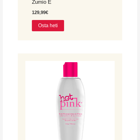
Zumio E
129,99
€
Osta heti