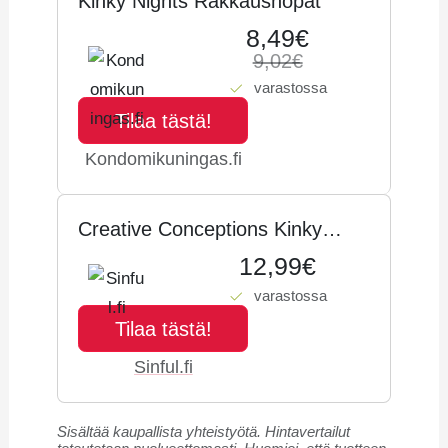
Kinky Nights Rakkausnopat
8,49€
9,02€
varastossa
Tilaa tästä!
Kondomikuningas.fi
Crea­ti­ve Concep­tions Kinky
Nights Dare Nopat - Se­ka­lai­set
12,99€
vä­rit
varastossa
Tilaa tästä!
Sinful.fi
Sisältää kaupallista yhteistyötä. Hintavertailut