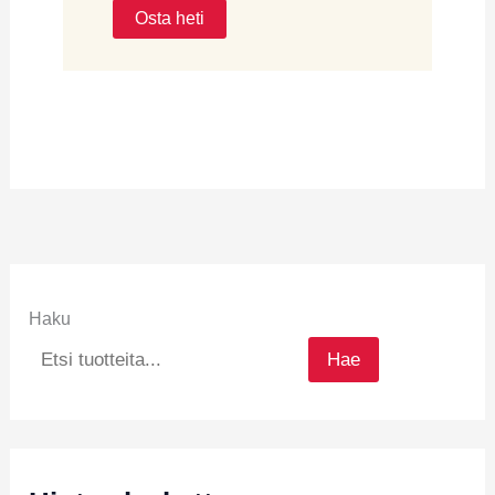
Osta heti
Haku
Hae