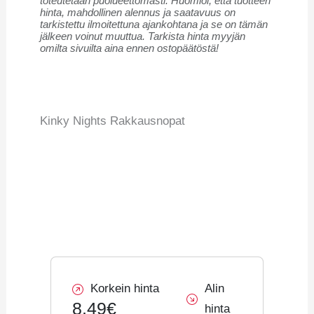
toteutetaan puolueettomasti. Huomioi, että tuotteen
hinta, mahdollinen alennus ja saatavuus on
tarkistettu ilmoitettuna ajankohtana ja se on tämän
jälkeen voinut muuttua. Tarkista hinta myyjän
omilta sivuilta aina ennen ostopäätöstä!
Kinky Nights Rakkausnopat
Korkein hinta
Alin
8,49€
hinta