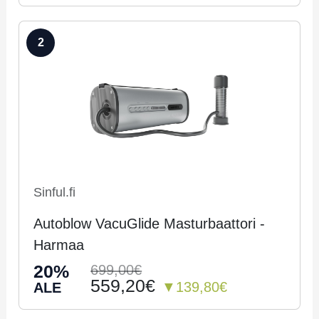
2
Sinful.fi
Autoblow VacuGlide Masturbaattori -
Harmaa
20%
699,00€
559,20€
▼139,80€
ALE