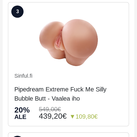
3
Sinful.fi
Pipedream Extreme Fuck Me Silly
Bubble Butt - Vaalea iho
20%
549,00€
439,20€
▼109,80€
ALE