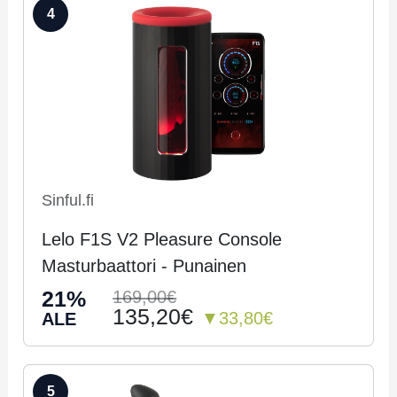
4
Sinful.fi
Lelo F1S V2 Pleasure Console
Masturbaattori - Pu­nai­nen
21%
169,00€
135,20€
▼33,80€
ALE
5