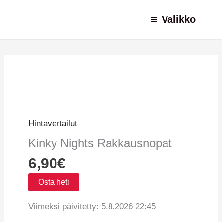
Siirry
Valikko
sisältöön
Alkuperäinen
Nykyinen
hinta
hinta
oli:
on:
299,90€.
95,90€.
Hintavertailut
Kinky Nights Rakkausnopat
6,90
€
Osta heti
Viimeksi päivitetty: 5.8.2026 22:45