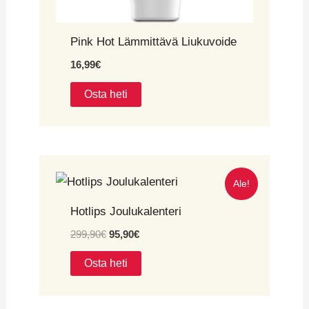
Pink Hot Lämmittävä Liukuvoide
16,99
€
Osta heti
Ale!
Hotlips Joulukalenteri
299,90
€
95,90
€
Osta heti