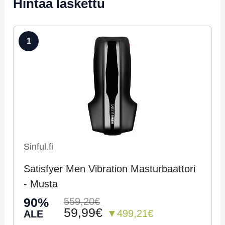
Hintaa laskettu
1
Sinful.fi
Satisfyer Men Vibration Masturbaattori
- Musta
90%
559,20€
59,99€
▼499,21€
ALE