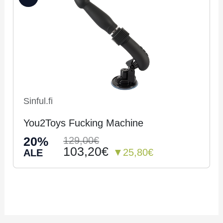
Sinful.fi
You2Toys Fucking Machine
20%
129,00€
103,20€
▼25,80€
ALE