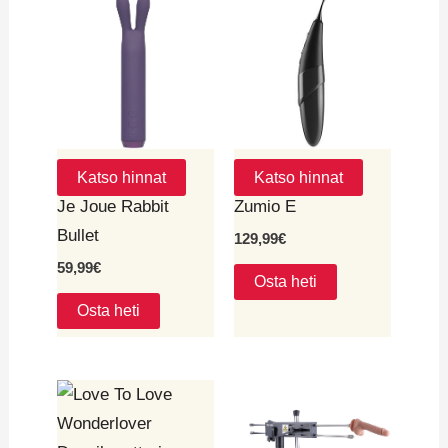
Katso hinnat
Katso hinnat
Je Joue Rabbit
Zumio E
Bullet
129,99
€
59,99
€
Osta heti
Osta heti