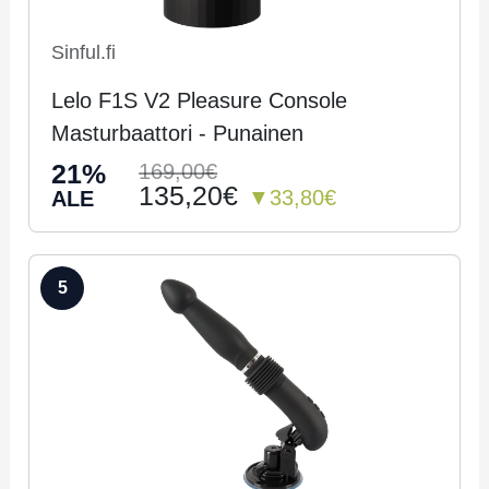
Sinful.fi
Lelo F1S V2 Pleasure Console
Masturbaattori - Pu­nai­nen
21%
169,00€
135,20€
▼33,80€
ALE
5