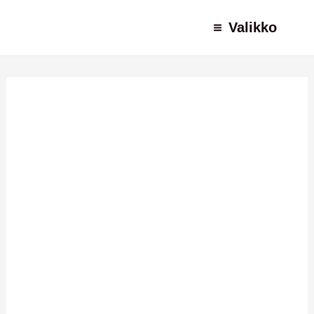
Siirry
Valikko
sisältöön