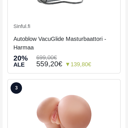
Sinful.fi
Autoblow VacuGlide Masturbaattori -
Harmaa
20%
699,00€
559,20€
▼139,80€
ALE
3