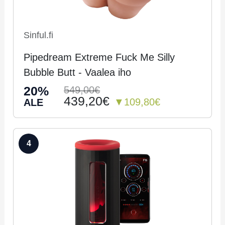
Sinful.fi
Pipedream Extreme Fuck Me Silly
Bubble Butt - Vaalea iho
20%
549,00€
439,20€
▼109,80€
ALE
4