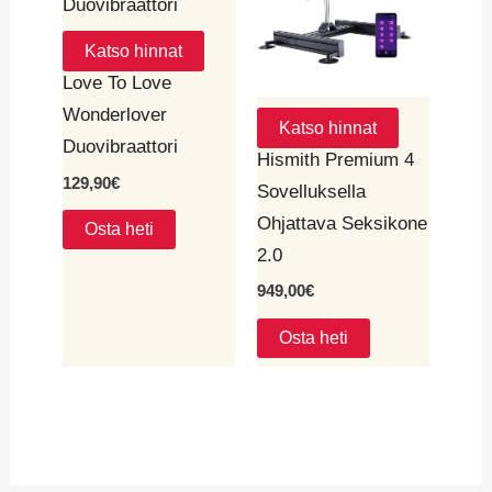
Katso hinnat
Love To Love
Wonderlover
Katso hinnat
Duovibraattori
Hismith Premium 4
129,90
€
Sovelluksella
Ohjattava Seksikone
Osta heti
2.0
949,00
€
Osta heti