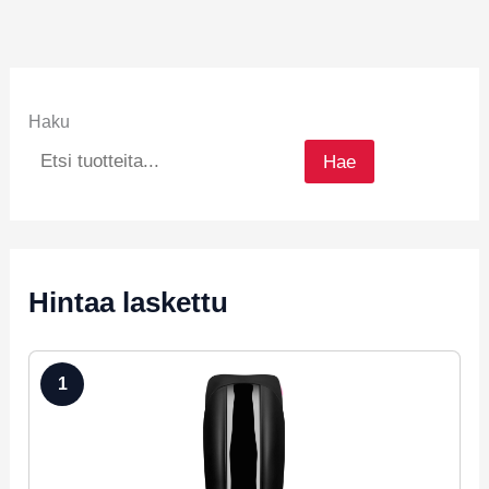
Haku
Hae
Hintaa laskettu
1