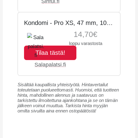
Sinful.fi
Kondomi - Pro XS, 47 mm, 10
kpl - My Size
14,70€
loppu varastosta
Tilaa tästä!
Salapalatsi.fi
Sisältää kaupallista yhteistyötä. Hintavertailut
toteutetaan puolueettomasti. Huomioi, että tuotteen
hinta, mahdollinen alennus ja saatavuus on
tarkistettu ilmoitettuna ajankohtana ja se on tämän
jälkeen voinut muuttua. Tarkista hinta myyjän
omilta sivuilta aina ennen ostopäätöstä!