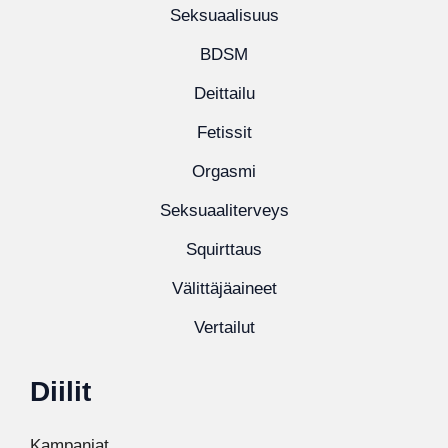
Seksuaalisuus
BDSM
Deittailu
Fetissit
Orgasmi
Seksuaaliterveys
Squirttaus
Välittäjäaineet
Vertailut
Diilit
Kampanjat