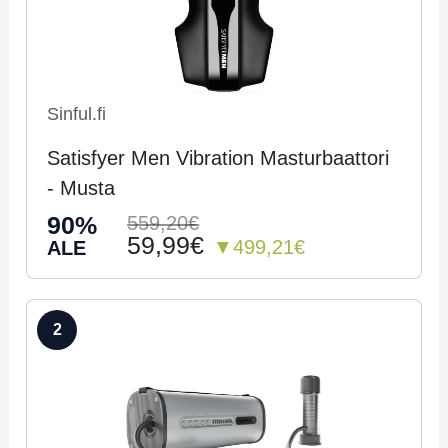
Sinful.fi
Satisfyer Men Vibration Masturbaattori
- Musta
90%
559,20€
59,99€
▼499,21€
ALE
2