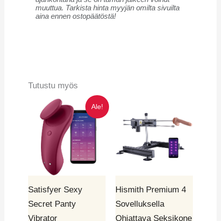
muuttua. Tarkista hinta myyjän omilta sivuilta
aina ennen ostopäätöstä!
Tutustu myös
Alkuperäinen
Nykyinen
Ale!
hinta
hinta
oli:
on:
43,99€.
35,19€.
Satisfyer Sexy
Hismith Premium 4
Secret Panty
Sovelluksella
Vibrator
Ohjattava Seksikone