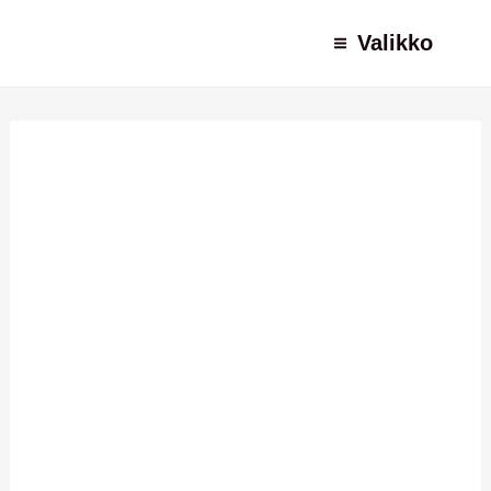
Siirry
Valikko
sisältöön