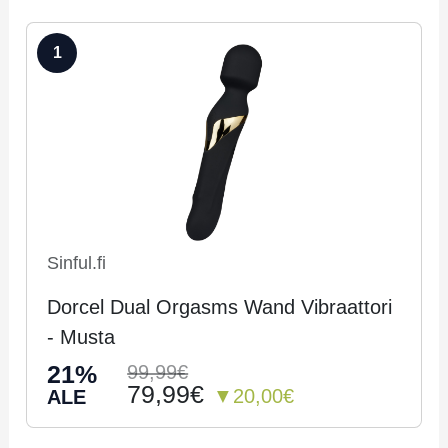
1
Sinful.fi
Dorcel Dual Orgasms Wand Vibraattori
- Musta
21%
99,99€
79,99€
▼20,00€
ALE