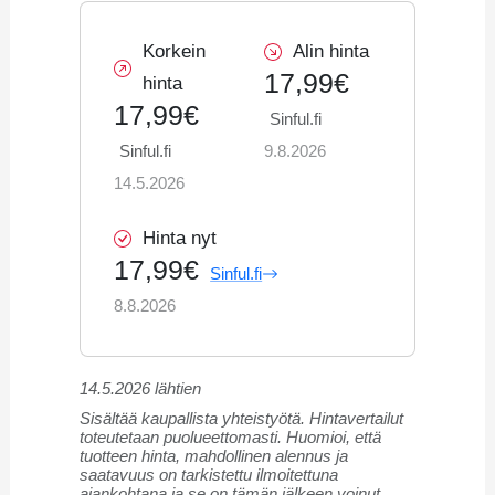
Korkein
Alin hinta
17,99€
hinta
17,99€
Sinful.fi
Sinful.fi
9.8.2026
14.5.2026
Hinta nyt
17,99€
Sinful.fi
8.8.2026
14.5.2026 lähtien
Sisältää kaupallista yhteistyötä. Hintavertailut
toteutetaan puolueettomasti. Huomioi, että
tuotteen hinta, mahdollinen alennus ja
saatavuus on tarkistettu ilmoitettuna
ajankohtana ja se on tämän jälkeen voinut