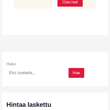
Osta heti
Haku
Hae
Hintaa laskettu