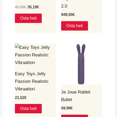
2.0
43,99
€
35,19
€
949,00
€
Osta heti
Osta heti
Easy Toys Jelly
Passion Realistic
Vibraattori
Je Joue Rabbit
21,52
€
Bullet
59,99
€
Osta heti