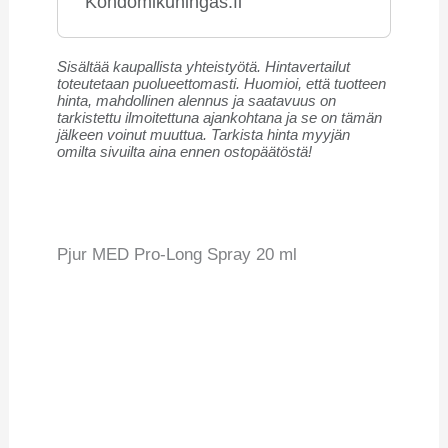
Kondomikuningas.fi
Sisältää kaupallista yhteistyötä. Hintavertailut
toteutetaan puolueettomasti. Huomioi, että tuotteen
hinta, mahdollinen alennus ja saatavuus on
tarkistettu ilmoitettuna ajankohtana ja se on tämän
jälkeen voinut muuttua. Tarkista hinta myyjän
omilta sivuilta aina ennen ostopäätöstä!
Pjur MED Pro-Long Spray 20 ml