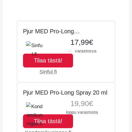
Hintahistoria
Pjur MED Pro-Long
Viivästyssuihke 20 ml - Kir­kas
17,99€
varastossa
Tilaa tästä!
Sinful.fi
Pjur MED Pro-Long Spray 20 ml
19,90€
loppu varastosta
Tilaa tästä!