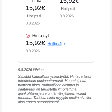
15,92€
hinta
15,92€
Hotlips.fi
Hotlips.fi
9.8.2026
9.8.2026
Hinta nyt
15,92€
Hotlips.fi
9.8.2026
9.8.2026 lähtien
Sisältää kaupallista yhteistyötä. Hintavertailut
toteutetaan puolueettomasti. Huomioi, että
tuotteen hinta, mahdollinen alennus ja
saatavuus on tarkistettu ilmoitettuna
ajankohtana ja se on tämän jälkeen voinut
muuttua. Tarkista hinta myyjän omilta sivuilta
aina ennen ostopäätöstä!