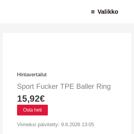
Siirry
Valikko
sisältöön
Alkuperäinen
Alkuperäinen
Nykyinen
Nykyinen
hinta
hinta
hinta
hinta
oli:
oli:
on:
on:
8,90€.
14,90€.
5,90€.
8,90€.
Hintavertailut
Sport Fucker TPE Baller Ring
15,92
€
Osta heti
Viimeksi päivitetty: 9.8.2026 13:05