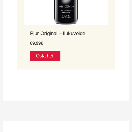
Pjur Original – liukuvoide
69,99
€
Osta heti