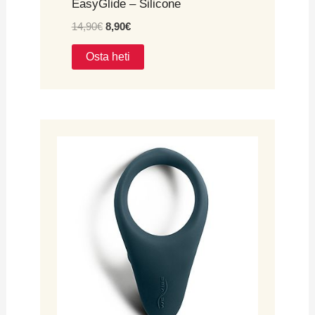
EasyGlide – Silicone
14,90
€
8,90
€
Osta heti