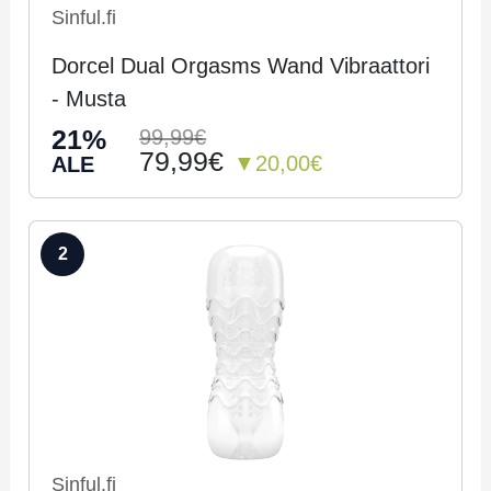
Sinful.fi
Dorcel Dual Orgasms Wand Vibraattori
- Musta
21%
99,99€
79,99€
▼20,00€
ALE
2
Sinful.fi