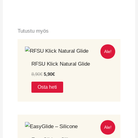
Tutustu myös
Ale!
RFSU Klick Natural Glide
8,90
€
5,90
€
Osta heti
Ale!