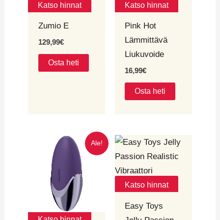
Katso hinnat
Katso hinnat
Zumio E
Pink Hot
Lämmittävä
129,99
€
Liukuvoide
Osta heti
16,99
€
Osta heti
Alkuperäinen
Nykyinen
Ale!
hinta
hinta
oli:
on:
31,99€.
25,59€.
Katso hinnat
Easy Toys
Katso hinnat