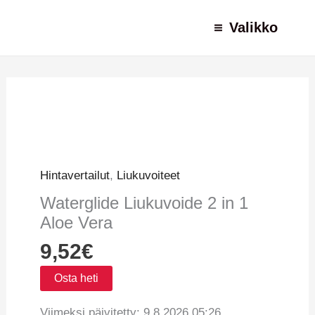
Siirry
Valikko
sisältöön
Hintavertailut
,
Liukuvoiteet
Waterglide Liukuvoide 2 in 1
Aloe Vera
9,52
€
Osta heti
Viimeksi päivitetty: 9.8.2026 05:26