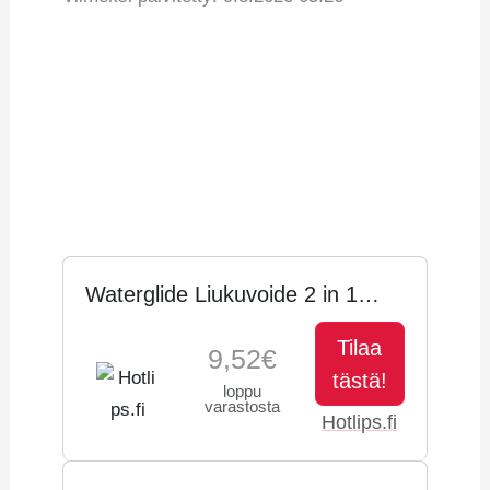
Vertaa hintoja
Tuotetiedot
Hintahistoria
Waterglide Liukuvoide 2 in 1
Aloe Vera
Tilaa
9,52€
tästä!
loppu
varastosta
Hotlips.fi