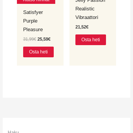
Jelly Passion
Realistic
Satisfyer
Vibraattori
Purple
21,52
€
Pleasure
31,99
€
25,59
€
Osta heti
Osta heti
Haku