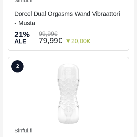
Sinful.fi
Dorcel Dual Orgasms Wand Vibraattori
- Musta
21%
99,99€
79,99€
▼20,00€
ALE
2
Sinful.fi