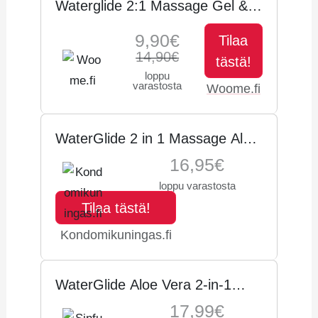
Waterglide 2:1 Massage Gel &
Aloe Vera Lubricant 300ml
9,90€
Tilaa
Liuku&hierontavoide
14,90€
tästä!
loppu
varastosta
Woome.fi
WaterGlide 2 in 1 Massage Aloe
Vera 300 ml
16,95€
loppu varastosta
Tilaa tästä!
Kondomikuningas.fi
WaterGlide Aloe Vera 2-in-1
Vesipohjainen Hierontageeli ja
17,99€