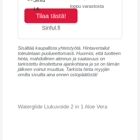
Liukuvoide 300 ml - Kirkas
loppu varastosta
Tilaa tästä!
Sinful.fi
Sisältää kaupallista yhteistyötä. Hintavertailut
toteutetaan puolueettomasti. Huomioi, että tuotteen
hinta, mahdollinen alennus ja saatavuus on
tarkistettu ilmoitettuna ajankohtana ja se on tämän
jälkeen voinut muuttua. Tarkista hinta myyjän
omilta sivuilta aina ennen ostopäätöstä!
Waterglide Liukuvoide 2 in 1 Aloe Vera