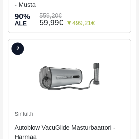
- Musta
90%
559,20€
59,99€
▼499,21€
ALE
2
Sinful.fi
Autoblow VacuGlide Masturbaattori -
Harmaa