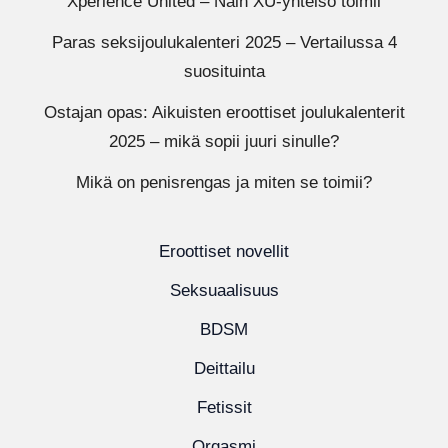
Xperience United – Näin XU-yhteisö toimii
Paras seksijoulukalenteri 2025 – Vertailussa 4
suosituinta
Ostajan opas: Aikuisten eroottiset joulukalenterit
2025 – mikä sopii juuri sinulle?
Mikä on penisrengas ja miten se toimii?
Eroottiset novellit
Seksuaalisuus
BDSM
Deittailu
Fetissit
Orgasmi