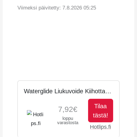
Viimeksi päivitetty: 7.8.2026 05:25
Vertaa hintoja
Tuotetiedot
Hintahistoria
Waterglide Liukuvoide Kiihottava
300ml
Tilaa
7,92€
tästä!
loppu
varastosta
Hotlips.fi