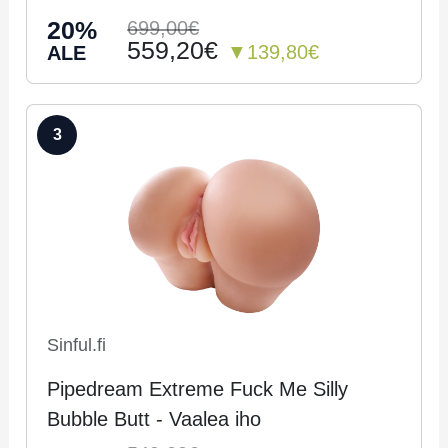
20%
699,00€
559,20€
▼139,80€
ALE
3
Sinful.fi
Pipedream Extreme Fuck Me Silly
Bubble Butt - Vaalea iho