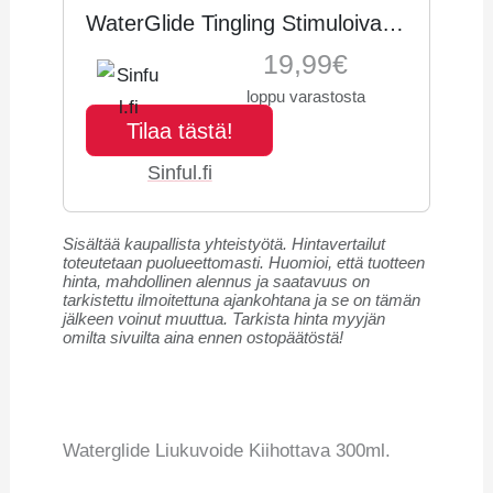
WaterGlide Tingling Stimuloiva
Vesipohjainen Liukuvoide 300 ml
19,99€
- Kirkas
loppu varastosta
Tilaa tästä!
Sinful.fi
Sisältää kaupallista yhteistyötä. Hintavertailut
toteutetaan puolueettomasti. Huomioi, että tuotteen
hinta, mahdollinen alennus ja saatavuus on
tarkistettu ilmoitettuna ajankohtana ja se on tämän
jälkeen voinut muuttua. Tarkista hinta myyjän
omilta sivuilta aina ennen ostopäätöstä!
Waterglide Liukuvoide Kiihottava 300ml.