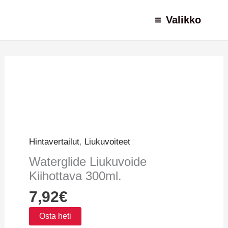
Siirry
Valikko
sisältöön
Hintavertailut
,
Liukuvoiteet
Waterglide Liukuvoide
Kiihottava 300ml.
7,92
€
Osta heti