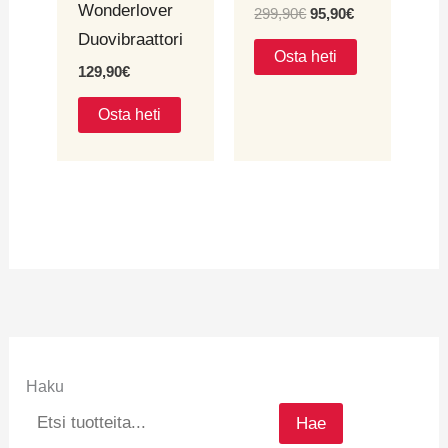
Wonderlover
299,90
€
95,90
€
Duovibraattori
Osta heti
129,90
€
Osta heti
Haku
Hae