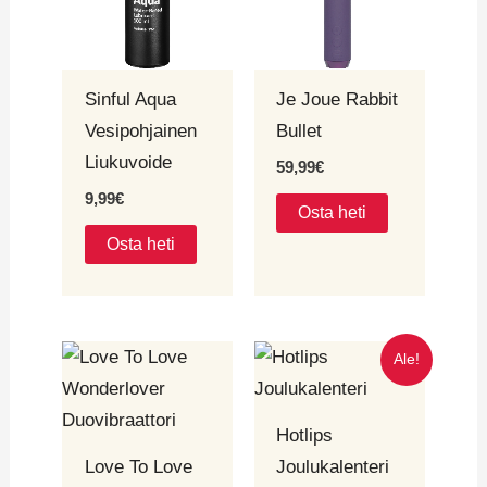
Sinful Aqua
Je Joue Rabbit
Vesipohjainen
Bullet
Liukuvoide
59,99
€
9,99
€
Osta heti
Osta heti
Alkuperäinen
Nykyinen
Ale!
hinta
hinta
oli:
on:
299,90€.
95,90€.
Hotlips
Love To Love
Joulukalenteri