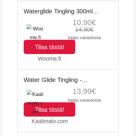
Waterglide Tingling 300ml
Vesipohjainen liukuvoide
10,90€
14,90€
loppu varastosta
Tilaa tästä!
Woome.fi
Water Glide Tingling -
Kihelmöivä liukuvoide 300 ml
13,99€
vesipohjainen riittoisa täyteläinen
loppu varastosta
vegaaninen
Tilaa tästä!
Kaalimato.com