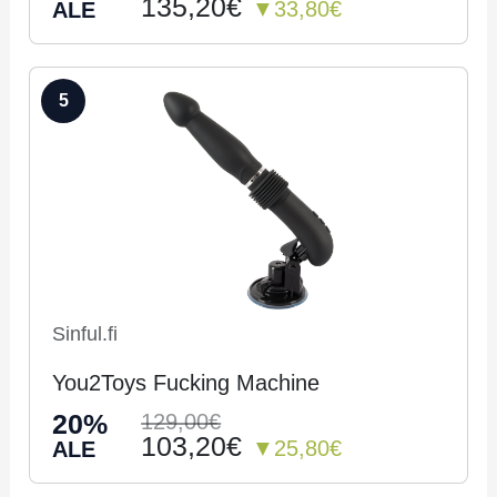
135,20€
▼33,80€
ALE
5
Sinful.fi
You2Toys Fucking Machine
20%
129,00€
103,20€
▼25,80€
ALE