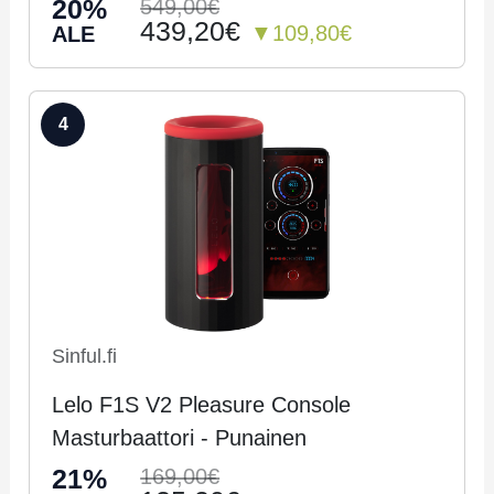
20%
549,00€
439,20€
▼109,80€
ALE
4
Sinful.fi
Lelo F1S V2 Pleasure Console
Masturbaattori - Pu­nai­nen
21%
169,00€