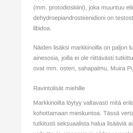
(mm. protodioskiini), joka muuntuu e
dehydroepiandrosteenidioni on testost
libidoa.
Näiden lisäksi markkinoilla on paljon luo
ainesosia, joilla ei ole riittävästi tutk
ovat mm. osteri, sahapalmu, Muira 
Ravintolisät miehille
Markkinoilta löytyy valtavasti mitä eril
kohottamaan mieskuntoa. Tässä vertail
tutkitusti seksuaalista halua lisääviä