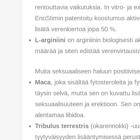
rentouttavia vaikutuksia. In vitro- ja e
EnoStimin patentoitu koostumus aktivoi
lisätä verenkiertoa jopa 50 %.
L-arginiini
on arginiinin biologisesti a
määrää ja siten edistää verenvirtausta 
Muita seksuaaliseen haluun positiivise
Maca
, joka sisältää fytosteroleita ja
täysin selvä, mutta sen on kuvattu lisä
seksuaalisuuteen ja erektioon. Sen o
alentamaa libidoa.
Tribulus terrestris
(okarennokki) -uu
tyytyväisyyden lisääntymisessä perustu