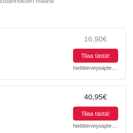
kausiannoksen määriä
16,90€
Tilaa tästä!
Nettiterveysapteekki.fi
40,95€
Tilaa tästä!
Nettiterveysapteekki.fi