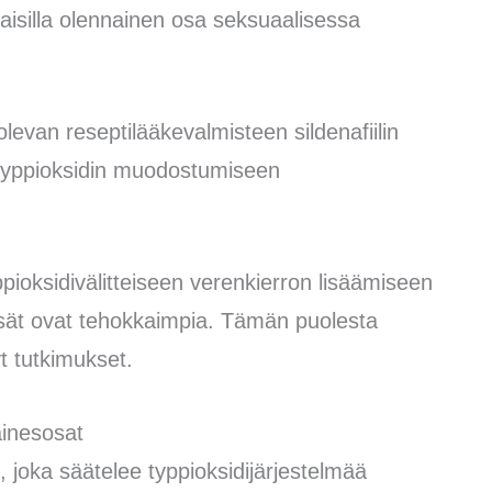
 naisilla olennainen osa seksuaalisessa
 olevan reseptilääkevalmisteen sildenafiilin
n typpioksidin muodostumiseen
ppioksidivälitteiseen verenkierron lisäämiseen
lisät ovat tehokkaimpia. Tämän puolesta
yt tutkimukset.
ainesosat
 joka säätelee typpioksidijärjestelmää