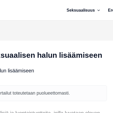
Seksuaalisuus
Er
ksuaalisen halun lisäämiseen
ertailut toteutetaan puolueettomasti.