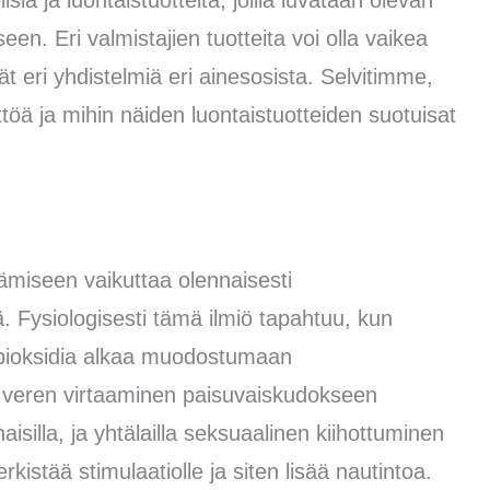
isiä ja luontaistuotteita, joilla luvataan olevan
en. Eri valmistajien tuotteita voi olla vaikea
t eri yhdistelmiä eri ainesosista. Selvitimme,
yttöä ja mihin näiden luontaistuotteiden suotuisat
tämiseen vaikuttaa olennaisesti
. Fysiologisesti tämä ilmiö tapahtuu, kun
ppioksidia alkaa muodostumaan
n veren virtaaminen paisuvaiskudokseen
isilla, ja yhtälailla seksuaalinen kiihottuminen
rkistää stimulaatiolle ja siten lisää nautintoa.