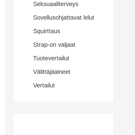
Seksuaaliterveys
Sovellusohjattavat lelut
Squirttaus
Strap-on valjaat
Tuotevertailut
Välittäjäaineet
Vertailut