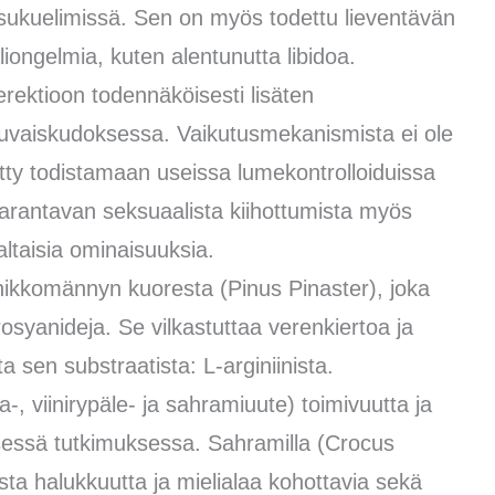
 sukuelimissä. Sen on myös todettu lieventävän
ongelmia, kuten alentunutta libidoa.
i erektioon todennäköisesti lisäten
aisuvaiskudoksessa. Vaikutusmekanismista ei ole
tty todistamaan useissa lumekontrolloiduissa
parantavan seksuaalista kiihottumista myös
kaltaisia ominaisuuksia.
nikkomännyn kuoresta (Pinus Pinaster), joka
rosyanideja. Se vilkastuttaa verenkiertoa ja
 sen substraatista: L-arginiinista.
 viinirypäle- ja sahramiuute) toimivuutta ja
isessä tutkimuksessa. Sahramilla (Crocus
sta halukkuutta ja mielialaa kohottavia sekä