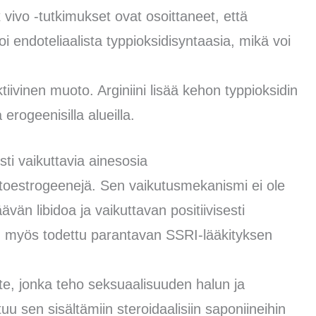
x vivo -tutkimukset ovat osoittaneet, että
 endoteliaalista typpioksidisyntaasia, mikä voi
ktiivinen muoto. Arginiini lisää kehon typpioksidin
erogeenisilla alueilla.
sti vaikuttavia ainesosia
 fytoestrogeenejä. Sen vaikutusmekanismi ei ole
ävän libidoa ja vaikuttavan positiivisesti
n myös todettu parantavan SSRI-lääkityksen
te, jonka teho seksuaalisuuden halun ja
u sen sisältämiin steroidaalisiin saponiineihin