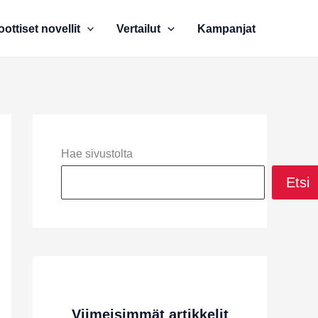
oottiset novellit
Vertailut
Kampanjat
Hae sivustolta
Etsi
Viimeisimmät artikkelit