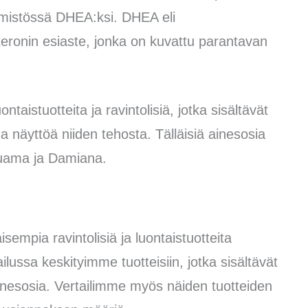
limistössä DHEA:ksi. DHEA eli
eronin esiaste, jonka on kuvattu parantavan
ntaistuotteita ja ravintolisiä, jotka sisältävät
ittua näyttöä niiden tehosta. Tälläisiä ainesosia
Puama ja Damiana.
aisempia ravintolisiä ja luontaistuotteita
ussa keskityimme tuotteisiin, jotka sisältävät
 ainesosia. Vertailimme myös näiden tuotteiden