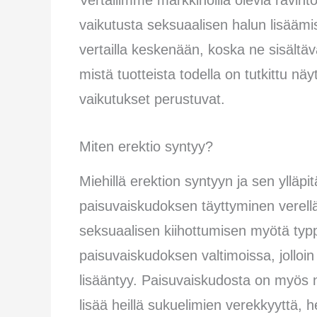
Vertailimme markkinoilla olevia ravintol
vaikutusta seksuaalisen halun lisäämise
vertailla keskenään, koska ne sisältävä
mistä tuotteista todella on tutkittu nä
vaikutukset perustuvat.
Miten erektio syntyy?
Miehillä erektion syntyyn ja sen ylläpi
paisuvaiskudoksen täyttyminen verellä
seksuaalisen kiihottumisen myötä ty
paisuvaiskudoksen valtimoissa, jolloi
lisääntyy. Paisuvaiskudosta on myös na
lisää heillä sukuelimien verekkyyttä, he