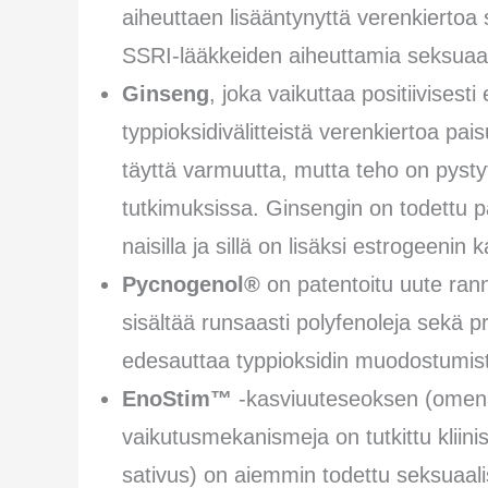
aiheuttaen lisääntynyttä verenkiertoa
SSRI-lääkkeiden aiheuttamia seksuaali
Ginseng
, joka vaikuttaa positiivisest
typpioksidivälitteistä verenkiertoa p
täyttä varmuutta, mutta teho on pysty
tutkimuksissa. Ginsengin on todettu 
naisilla ja sillä on lisäksi estrogeenin 
Pycnogenol®
on patentoitu uute ran
sisältää runsaasti polyfenoleja sekä p
edesauttaa typpioksidin muodostumista
EnoStim™
-kasviuuteseoksen (omena-,
vaikutusmekanismeja on tutkittu kliin
sativus) on aiemmin todettu seksuaali