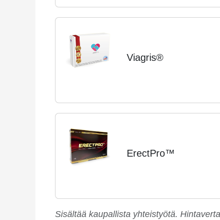
Viagris®
ErectPro™
Sisältää kaupallista yhteistyötä. Hintavert