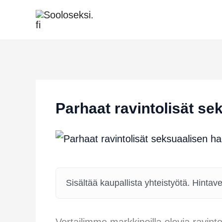
Siirry
sisältöön
Parhaat ravintolisät se
Sisältää kaupallista yhteistyötä. Hintav