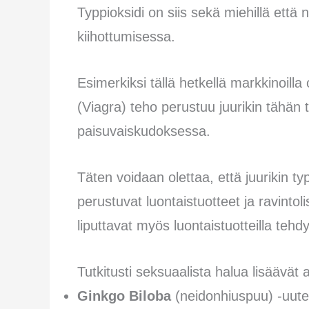
Typpioksidi on siis sekä miehillä että
kiihottumisessa.
Esimerkiksi tällä hetkellä markkinoilla
(Viagra) teho perustuu juurikin tähä
paisuvaiskudoksessa.
Täten voidaan olettaa, että juurikin ty
perustuvat luontaistuotteet ja ravinto
liputtavat myös luontaistuotteilla tehd
Tutkitusti seksuaalista halua lisäävät 
Ginkgo Biloba
(neidonhiuspuu) -uute,